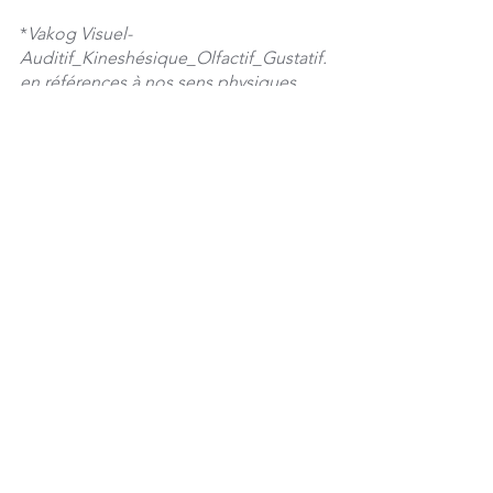
*
Vakog Visuel-
Auditif_Kineshésique_Olfactif_Gustatif. 
en références à nos sens physiques. 
Christophe Baliko - 
https://www.christophebaliko.com/
Voir tout
Posts récents