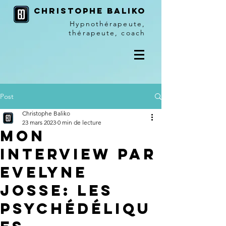
christophe baliko
Hypnothérapeute,
thérapeute, coach
Post
Christophe Baliko
23 mars 2023
0 min de lecture
Mon
interview par
Evelyne
Josse: Les
psychédéliqu