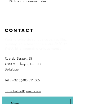
Rédigez un commentaire...
Article pour
La
la revue le
psychot
Pendule
dans la 
Décembre
2021
Contact
Pour la prise de rendez-vous, veuillez
privilégier le téléphone entre
8h30 et
9h30. Et en semaine uniquement .
Rue du Straux, 35
4280 Merdorp (Hannut)
Belgique
Tél :
+32 (0)485.311.505
chris.baliko@gmail.com